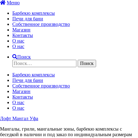
Перейти
Меню
к
Барбекю комплексы
содержимому
Печи для бани
Собственное производство
Магазин
Контакты
О нас
О нас
Поиск
Найти:
Барбекю комплексы
Печи для бани
Собственное производство
Магазин
Контакты
О нас
О нас
Лофт Мангал Уфа
Мангалы, грили, мангальные зоны, барбекю комплексы с
беседкой в наличии и под заказ по индивидуальным размерам