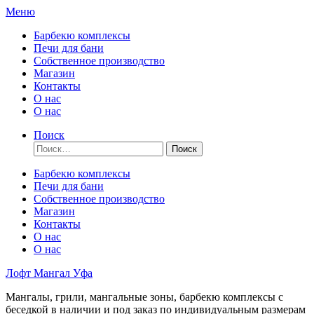
Перейти
Меню
к
Барбекю комплексы
содержимому
Печи для бани
Собственное производство
Магазин
Контакты
О нас
О нас
Поиск
Найти:
Барбекю комплексы
Печи для бани
Собственное производство
Магазин
Контакты
О нас
О нас
Лофт Мангал Уфа
Мангалы, грили, мангальные зоны, барбекю комплексы с
беседкой в наличии и под заказ по индивидуальным размерам