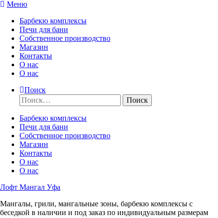
Перейти
Меню
к
Барбекю комплексы
содержимому
Печи для бани
Собственное производство
Магазин
Контакты
О нас
О нас
Поиск
Найти:
Барбекю комплексы
Печи для бани
Собственное производство
Магазин
Контакты
О нас
О нас
Лофт Мангал Уфа
Мангалы, грили, мангальные зоны, барбекю комплексы с
беседкой в наличии и под заказ по индивидуальным размерам